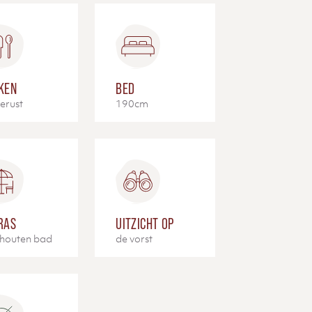
KEN
BED
erust
190cm
RAS
UITZICHT OP
houten bad
de vorst