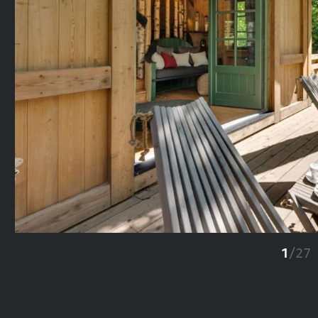
Previous
1
/
27