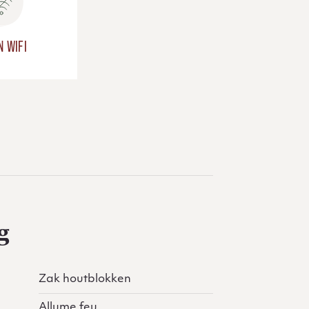
N WIFI
g
Zak houtblokken
Allume feu