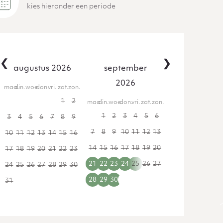
kies hieronder een periode
‹
›
augustus 2026
september
2026
maa.
din.
woe.
don.
vri.
zat.
zon.
27
28
29
30
31
1
2
maa.
din.
woe.
don.
vri.
zat.
zon.
31
1
2
3
4
5
6
3
4
5
6
7
8
9
7
8
9
10
11
12
13
10
11
12
13
14
15
16
14
15
16
17
18
19
20
17
18
19
20
21
22
23
21
22
23
24
25
26
27
24
25
26
27
28
29
30
28
29
30
1
2
3
4
31
1
2
3
4
5
6