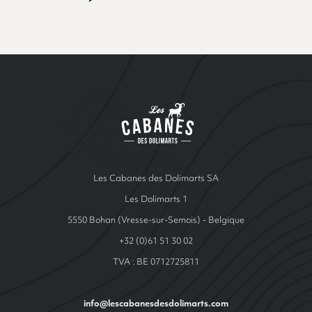
Site Index
Les cabanes de Ren
Les Cabanes des Dolimarts SA
Les Dolimarts 1
5550 Bohan (Vresse-sur-Semois) - Belgique
+32 (0)61 51 30 02
TVA : BE 0712725811
info@lescabanesdesdolimarts.com