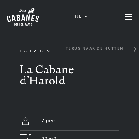
Les Cabanes des Dolimarts
NL
Menu op
TERUG NAAR DE HUTTEN
EXCEPTION
La Cabane
d’Harold
2 pers.