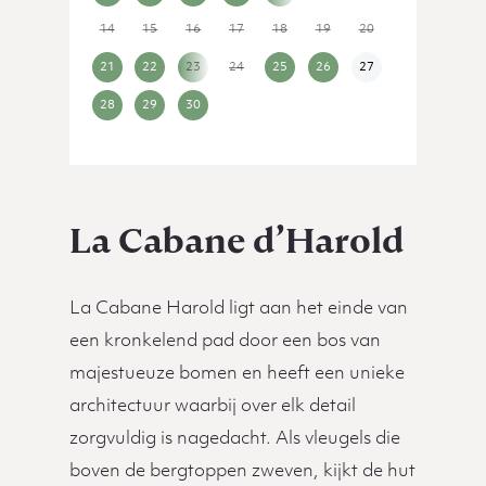
14
15
16
17
18
19
20
21
22
23
24
25
26
27
28
29
30
1
2
3
4
La Cabane d’Harold
La Cabane Harold ligt aan het einde van
een kronkelend pad door een bos van
majestueuze bomen en heeft een unieke
architectuur waarbij over elk detail
zorgvuldig is nagedacht. Als vleugels die
boven de bergtoppen zweven, kijkt de hut