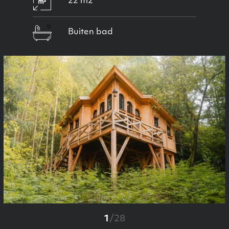
22 m2
Buiten bad
Previous
Next
1
/
28