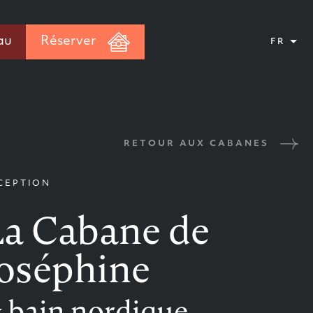
au
Réserver
FR
RETOUR AUX CABANES
CEPTION
La Cabane de
Joséphine
 bain nordique