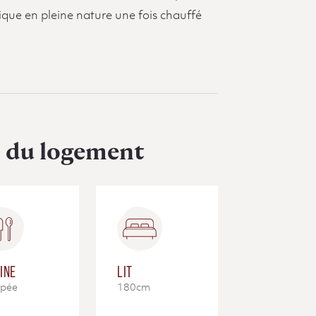
que en pleine nature une fois chauffé
s du logement
INE
LIT
ipée
180cm