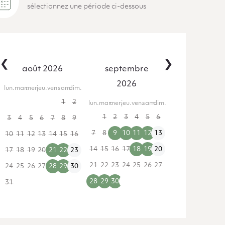
sélectionnez une période ci-dessous
‹
›
août 2026
septembre
2026
lun.
mar.
mer.
jeu.
ven.
sam.
dim.
27
28
29
30
31
1
2
lun.
mar.
mer.
jeu.
ven.
sam.
dim.
31
1
2
3
4
5
6
3
4
5
6
7
8
9
7
8
9
10
11
12
13
10
11
12
13
14
15
16
14
15
16
17
18
19
20
17
18
19
20
21
22
23
21
22
23
24
25
26
27
24
25
26
27
28
29
30
28
29
30
1
2
3
4
31
1
2
3
4
5
6