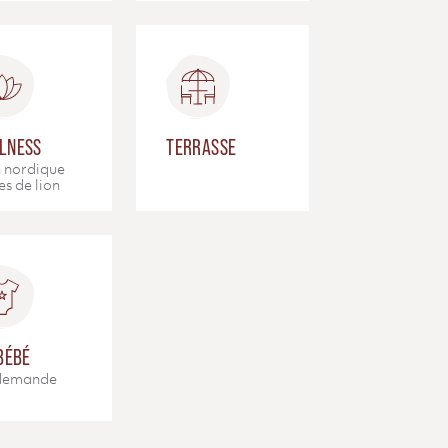
LNESS
TERRASSE
 nordique
es de lion
 BÉBÉ
 demande