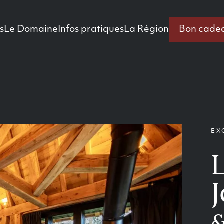
s
Le Domaine
Infos pratiques
La Région
Bon cade
EX
&