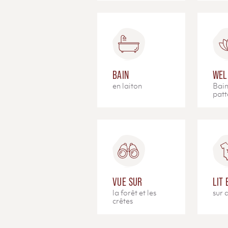
BAIN
WEL
en laiton
Bain
patt
VUE SUR
LIT
la forêt et les
sur
crêtes