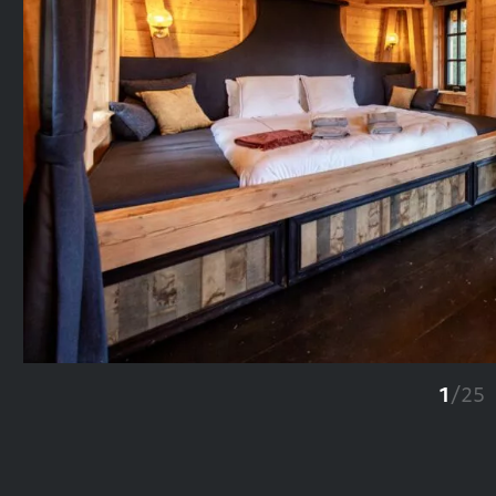
Previous
1
/
25