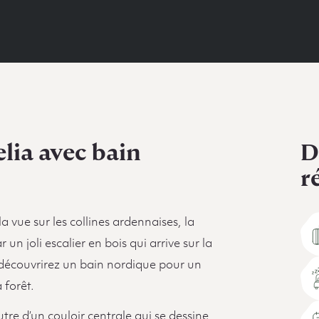
lia avec bain
D
r
la vue sur les collines ardennaises, la
un joli escalier en bois qui arrive sur la
 découvrirez un bain nordique pour un
forêt.
utre d’un couloir centrale qui se dessine