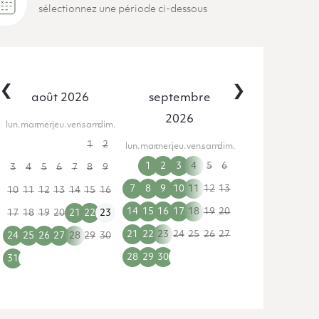
sélectionnez une période ci-dessous
‹
›
août 2026
septembre
2026
lun.
mar.
mer.
jeu.
ven.
sam.
dim.
27
28
29
30
31
1
2
lun.
mar.
mer.
jeu.
ven.
sam.
dim.
31
1
2
3
4
5
6
3
4
5
6
7
8
9
7
8
9
10
11
12
13
10
11
12
13
14
15
16
14
15
16
17
18
19
20
17
18
19
20
21
22
23
21
22
23
24
25
26
27
24
25
26
27
28
29
30
28
29
30
1
2
3
4
31
1
2
3
4
5
6