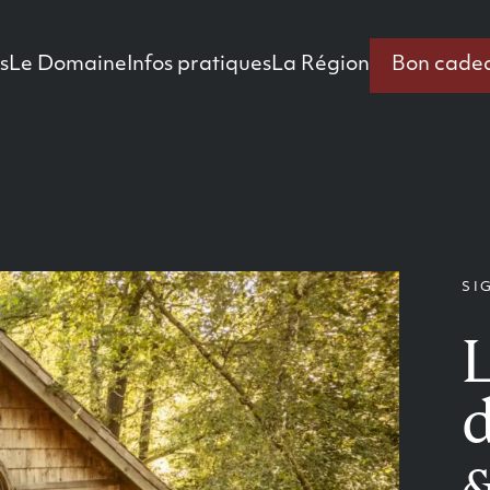
s
Le Domaine
Infos pratiques
La Région
Bon cade
SI
&