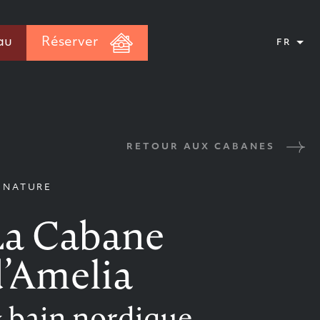
au
Réserver
FR
RETOUR AUX CABANES
GNATURE
La Cabane
d’Amelia
 bain nordique