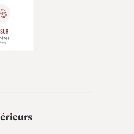
 SUR
crêtes
ées
érieurs